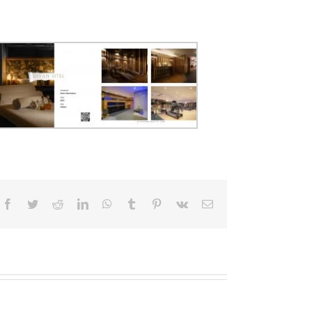
Facebook
Twitter
Reddit
LinkedIn
WhatsApp
Tumblr
Pinterest
Vk
Email