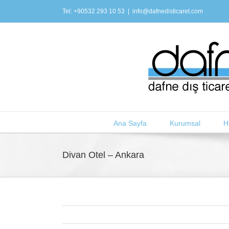
Skip
Tel: +90532 293 10 53
|
info@dafnedisticaret.com
to
content
Ana Sayfa
Kurumsal
H
Divan Otel – Ankara