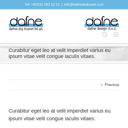
Skip
Tel: +90532 293 10 53
|
info@dafnedisticaret.com
to
content
Curabitur eget leo at velit imperdiet varius eu
ipsum vitae velit congue iaculis vitaes.
Previous
Curabitur eget leo at velit imperdiet varius eu
ipsum vitae velit congue iaculis vitaes.