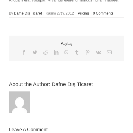
Aliquam erat volutpat. Vivamus eleifend rhoncus nulla in laoreet.
By
Dafne Dış Ticaret
|
Kasım 27th, 2012
|
Pricing
|
0 Comments
Paylaş
Facebook
Twitter
Reddit
LinkedIn
WhatsApp
Tumblr
Pinterest
Vk
Email
About the Author:
Dafne Dış Ticaret
Leave A Comment