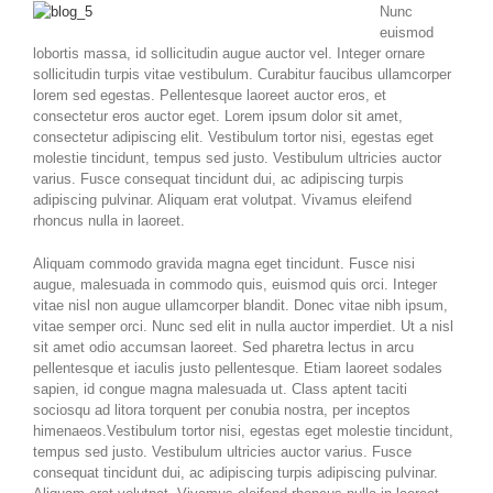
Nunc
euismod
lobortis massa, id sollicitudin augue auctor vel. Integer ornare
sollicitudin turpis vitae vestibulum. Curabitur faucibus ullamcorper
lorem sed egestas. Pellentesque laoreet auctor eros, et
consectetur eros auctor eget. Lorem ipsum dolor sit amet,
consectetur adipiscing elit. Vestibulum tortor nisi, egestas eget
molestie tincidunt, tempus sed justo. Vestibulum ultricies auctor
varius. Fusce consequat tincidunt dui, ac adipiscing turpis
adipiscing pulvinar. Aliquam erat volutpat. Vivamus eleifend
rhoncus nulla in laoreet.
Aliquam commodo gravida magna eget tincidunt. Fusce nisi
augue, malesuada in commodo quis, euismod quis orci. Integer
vitae nisl non augue ullamcorper blandit. Donec vitae nibh ipsum,
vitae semper orci. Nunc sed elit in nulla auctor imperdiet. Ut a nisl
sit amet odio accumsan laoreet. Sed pharetra lectus in arcu
pellentesque et iaculis justo pellentesque. Etiam laoreet sodales
sapien, id congue magna malesuada ut. Class aptent taciti
sociosqu ad litora torquent per conubia nostra, per inceptos
himenaeos.Vestibulum tortor nisi, egestas eget molestie tincidunt,
tempus sed justo. Vestibulum ultricies auctor varius. Fusce
consequat tincidunt dui, ac adipiscing turpis adipiscing pulvinar.